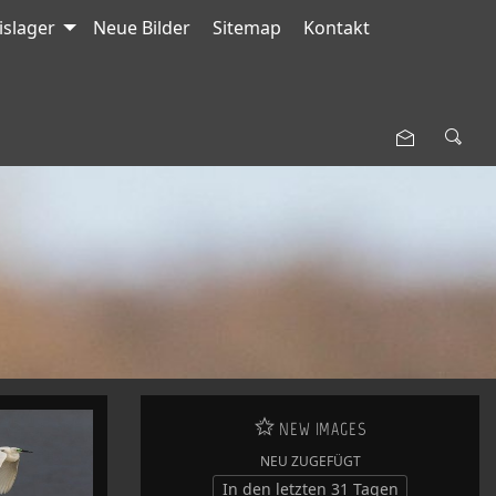
islager
Neue Bilder
Sitemap
Kontakt
NEW IMAGES
NEU ZUGEFÜGT
In den letzten 31 Tagen